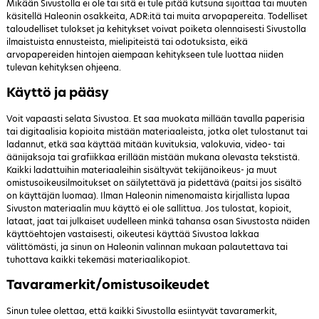
Mikään Sivustolla ei ole tai sitä ei tule pitää kutsuna sijoittaa tai muuten
käsitellä Haleonin osakkeita, ADR:itä tai muita arvopapereita. Todelliset
taloudelliset tulokset ja kehitykset voivat poiketa olennaisesti Sivustolla
ilmaistuista ennusteista, mielipiteistä tai odotuksista, eikä
arvopapereiden hintojen aiempaan kehitykseen tule luottaa niiden
tulevan kehityksen ohjeena.
Käyttö ja pääsy
Voit vapaasti selata Sivustoa. Et saa muokata millään tavalla paperisia
tai digitaalisia kopioita mistään materiaaleista, jotka olet tulostanut tai
ladannut, etkä saa käyttää mitään kuvituksia, valokuvia, video- tai
äänijaksoja tai grafiikkaa erillään mistään mukana olevasta tekstistä.
Kaikki ladattuihin materiaaleihin sisältyvät tekijänoikeus- ja muut
omistusoikeusilmoitukset on säilytettävä ja pidettävä (paitsi jos sisältö
on käyttäjän luomaa). Ilman Haleonin nimenomaista kirjallista lupaa
Sivuston materiaalin muu käyttö ei ole sallittua. Jos tulostat, kopioit,
lataat, jaat tai julkaiset uudelleen minkä tahansa osan Sivustosta näiden
käyttöehtojen vastaisesti, oikeutesi käyttää Sivustoa lakkaa
välittömästi, ja sinun on Haleonin valinnan mukaan palautettava tai
tuhottava kaikki tekemäsi materiaalikopiot.
Tavaramerkit/omistusoikeudet
Sinun tulee olettaa, että kaikki Sivustolla esiintyvät tavaramerkit,