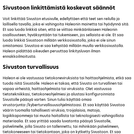
Sivustoon linkittämistä koskevat säännöt
Voit linkittää Sivuston etusivulle, edellyttäen että teet sen reilulla ja
laillisella tavalla, joka ei vahingoita Haleonin mainetta tai hyödynnä sitä.
Et saa luoda linkkiä siten, että se viittaa minkäänlaiseen Haleonin
osallisuuteen, hyväksyntään tai tukemiseen, jos sellaista ei ole. Et saa
luoda linkkiä Sivustoon millään verkkosivustolla, joka ei ole sinun
omistamasi. Sivustoa ei saa kehystää millään muulla verkkosivustolla.
Haleon pidättää oikeuden peruuttaa linkitysluvan ilman
ennakkoilmoitusta.
Sivuston turvallisuus
Haleon ei ole vastuussa tietokoneviruksista tai haittaohjelmista, etkä saa
tuoda niitä Sivustolle. Haleon ei takaa, että Sivusto on turvallinen tai
vapaa virheistä, haittaohjelmista tai viruksista. Olet vastuussa
tietotekniikkasi, tietokoneohjelmiesi ja alustasi konfiguroinnista
Sivustolle pääsyä varten. Sinun tulisi käyttää omaa
virustorjunta-/kyberturvallisuusohjelmistoasi. Et saa käyttää Sivustoa
väärin tuomalla tahallisesti viruksia, troijalaisia, matoja,
logiikkapommeja tai muuta haitallista tai teknologisesti vahingollista
materiaalia. Et saa yrittää saada luvatonta pääsyä Sivustolle,
palvelimelle, jolla Sivusto on tallennettu, tai mihinkään palvelimeen,
tietokoneeseen tai tietokantaan, joka on kytketty Sivustoon. Et saa