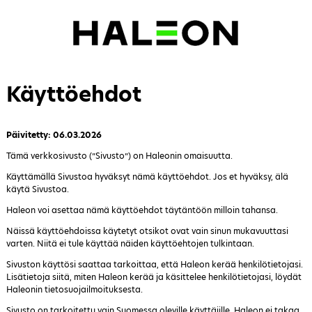
Käyttöehdot
Päivitetty: 06.03.2026
Tämä verkkosivusto (”Sivusto”) on Haleonin omaisuutta.
Käyttämällä Sivustoa hyväksyt nämä käyttöehdot. Jos et hyväksy, älä
käytä Sivustoa.
Haleon voi asettaa nämä käyttöehdot täytäntöön milloin tahansa.
Näissä käyttöehdoissa käytetyt otsikot ovat vain sinun mukavuuttasi
varten. Niitä ei tule käyttää näiden käyttöehtojen tulkintaan.
Sivuston käyttösi saattaa tarkoittaa, että Haleon kerää henkilötietojasi.
Lisätietoja siitä, miten Haleon kerää ja käsittelee henkilötietojasi, löydät
Haleonin tietosuojailmoituksesta.
Sivusto on tarkoitettu vain Suomessa oleville käyttäjille. Haleon ei takaa,