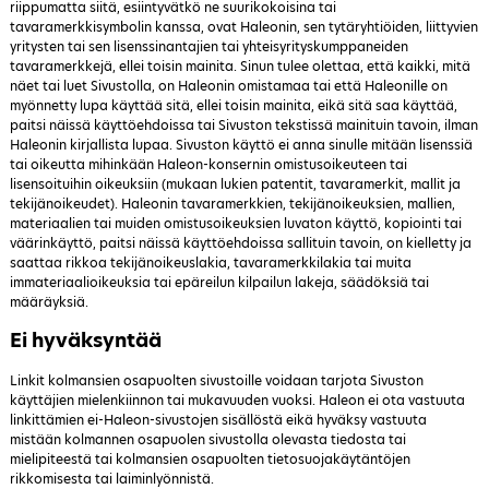
riippumatta siitä, esiintyvätkö ne suurikokoisina tai
tavaramerkkisymbolin kanssa, ovat Haleonin, sen tytäryhtiöiden, liittyvien
yritysten tai sen lisenssinantajien tai yhteisyrityskumppaneiden
tavaramerkkejä, ellei toisin mainita. Sinun tulee olettaa, että kaikki, mitä
näet tai luet Sivustolla, on Haleonin omistamaa tai että Haleonille on
myönnetty lupa käyttää sitä, ellei toisin mainita, eikä sitä saa käyttää,
paitsi näissä käyttöehdoissa tai Sivuston tekstissä mainituin tavoin, ilman
Haleonin kirjallista lupaa. Sivuston käyttö ei anna sinulle mitään lisenssiä
tai oikeutta mihinkään Haleon-konsernin omistusoikeuteen tai
lisensoituihin oikeuksiin (mukaan lukien patentit, tavaramerkit, mallit ja
tekijänoikeudet). Haleonin tavaramerkkien, tekijänoikeuksien, mallien,
materiaalien tai muiden omistusoikeuksien luvaton käyttö, kopiointi tai
väärinkäyttö, paitsi näissä käyttöehdoissa sallituin tavoin, on kielletty ja
saattaa rikkoa tekijänoikeuslakia, tavaramerkkilakia tai muita
immateriaalioikeuksia tai epäreilun kilpailun lakeja, säädöksiä tai
määräyksiä.
Ei hyväksyntää
Linkit kolmansien osapuolten sivustoille voidaan tarjota Sivuston
käyttäjien mielenkiinnon tai mukavuuden vuoksi. Haleon ei ota vastuuta
linkittämien ei-Haleon-sivustojen sisällöstä eikä hyväksy vastuuta
mistään kolmannen osapuolen sivustolla olevasta tiedosta tai
mielipiteestä tai kolmansien osapuolten tietosuojakäytäntöjen
rikkomisesta tai laiminlyönnistä.