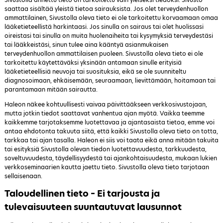
saattaa sisältää yleistä tietoa sairauksista. Jos olet terveydenhuollon
ammattilainen, Sivustolla oleva tieto ei ole tarkoitettu korvaamaan omaa
lääketieteellistä harkintaasi. Jos sinulla on sairaus tai olet huolissasi
oireistasi tai sinulla on muita huolenaiheita tai kysymyksiä terveydestäsi
tai lääkkeistäsi, sinun tulee aina kääntyä asianmukaisen
terveydenhuollon ammattilaisen puoleen. Sivustolla oleva tieto ei ole
tarkoitettu käytettäväksi yksinään antamaan sinulle erityisiä
lääketieteellisiä neuvoja tai suosituksia, eikä se ole suunniteltu
diagnosoimaan, ehkäisemään, seuraamaan, lievittämään, hoitamaan tai
parantamaan mitään sairautta.
Haleon näkee kohtuullisesti vaivaa päivittääkseen verkkosivustojaan,
mutta jotkin tiedot saattavat vanhentua ajan myötä. Vaikka teemme
kaikkemme tarjotaksemme luotettavaa ja ajantasaista tietoa, emme voi
antaa ehdotonta takuuta siitä, että kaikki Sivustolla oleva tieto on totta,
tarkkaa tai ajan tasalla. Haleon ei siis voi taata eikä anna mitään takuita
tai esityksiä Sivustolla olevan tiedon luotettavuudesta, tarkkuudesta,
soveltuvuudesta, täydellisyydestä tai ajankohtaisuudesta, mukaan lukien
verkkoseminaarien kautta jaettu tieto. Sivustolla oleva tieto tarjotaan
sellaisenaan.
Taloudellinen tieto – Ei tarjousta ja
tulevaisuuteen suuntautuvat lausunnot