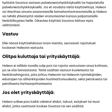
hyökätä Sivustoa vastaan palvelunestohyökkäyksellä tai hajautetulla
palvelunestohyökkäyksellä. Jos et noudata näitä käyttöehtoja, Haleon
voi ilmoittaa sinusta asianomaisille lainvalvontaviranomaisille ja Haleon
voi tehdä yhteistyötä näiden viranomaisten kanssa paljastamalla
henkilöllisyytesi heille. Oikeutesi käyttää Sivustoa lakkaa myös
välittömästi.
Vastuu
Ellei näissä käyttöehdoissa toisin mainita, seuraavat rajoitukset
koskevat Haleonin vastuuta.
Olitpa kuluttaja tai yrityskäyttäjä:
Haleon ei millään tavalla sulje pois tai rajoita vastuutaan sinua kohtaan,
jos se olisi lainvastaista. Tämä sisältää vastuun kuolemasta tai
henkilövahingosta, joka johtuu Haleonin tai Haleonin työntekijöiden,
edustajien tai alihankkijoiden huolimattomuudesta, sekä petoksesta tai
petollisesta harhaanjohtamisesta.
Jos olet yrityskäyttäjä:
Haleon sulkee pois kaikki oletetut ehdot, takuut, esitykset tai muut
ehdot, jotka saattavat koskea Sivustoa tai sen sisältöä.