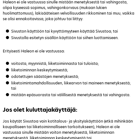
Haleon ei ole vastuussa sinulle mistään menetyksestä tai vahingosta,
olipa kyseessä sopimus, vahingonkorvaus (mukaan lukien
huolimattomuus), lakisääteisen velvollisuuden rikkominen tai muu, vaikka
se olisi ennakoitavissa, joka johtuu tai liittyy:
Sivuston käyttöön tai kyvyttömyyteen käyttää Sivustoa; tai
Sivustolla esitetyn sisällön käyttöön tai siihen luottamiseen.
Erityisesti Haleon ei ole vastuussa:
voitosta, myynnistä, liiketoiminnasta tai tuloista;
liiketoiminnan keskeytymisestä;
odotettujen säästöjen menetyksestä;
liiketoimintamahdollisuuden, liikearvon tai maineen menetyksestä;
tai
mistään epäsuorasta tai välillisestä menetyksestä tai vahingosta.
Jos olet kuluttajakäyttäjä:
Jos käytät Sivustoa vain kotitalous- ja yksityiskäyttöön (etkä mihinkään
kaupalliseen tai liiketoiminnalliseen tarkoitukseen), Haleon ei ole
vastuussa sinulle mistään voiton menetyksestä, liiketoiminnan
menetyksestä, liiketoiminnan keskeytymisestä tai