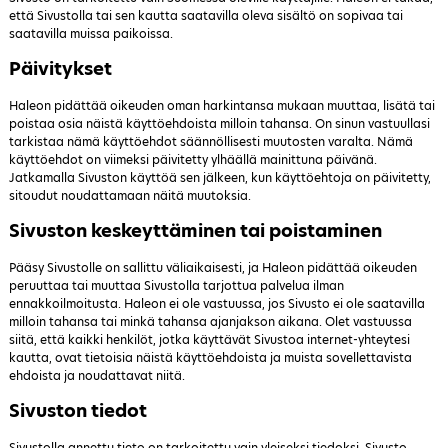
että Sivustolla tai sen kautta saatavilla oleva sisältö on sopivaa tai
saatavilla muissa paikoissa.
Päivitykset
Haleon pidättää oikeuden oman harkintansa mukaan muuttaa, lisätä tai
poistaa osia näistä käyttöehdoista milloin tahansa. On sinun vastuullasi
tarkistaa nämä käyttöehdot säännöllisesti muutosten varalta. Nämä
käyttöehdot on viimeksi päivitetty ylhäällä mainittuna päivänä.
Jatkamalla Sivuston käyttöä sen jälkeen, kun käyttöehtoja on päivitetty,
sitoudut noudattamaan näitä muutoksia.
Sivuston keskeyttäminen tai poistaminen
Pääsy Sivustolle on sallittu väliaikaisesti, ja Haleon pidättää oikeuden
peruuttaa tai muuttaa Sivustolla tarjottua palvelua ilman
ennakkoilmoitusta. Haleon ei ole vastuussa, jos Sivusto ei ole saatavilla
milloin tahansa tai minkä tahansa ajanjakson aikana. Olet vastuussa
siitä, että kaikki henkilöt, jotka käyttävät Sivustoa internet-yhteytesi
kautta, ovat tietoisia näistä käyttöehdoista ja muista sovellettavista
ehdoista ja noudattavat niitä.
Sivuston tiedot
Sivustolla annettu tieto on tarkoitettu vain yleiseksi tiedoksi. Sivusto