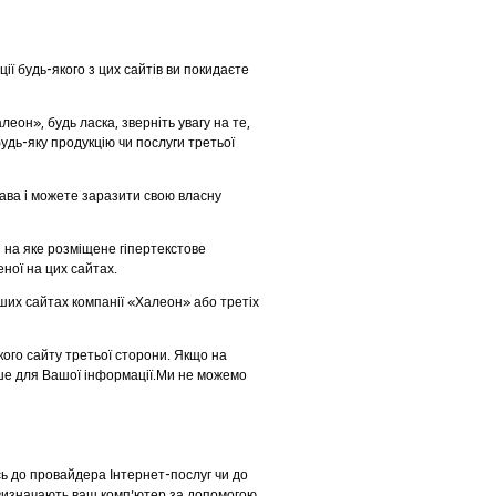
ії будь-якого з цих сайтів ви покидаєте
еон», будь ласка, зверніть увагу на те,
удь-яку продукцію чи послуги третьої
рава і можете заразити свою власну
, на яке розміщене гіпертекстове
ної на цих сайтах.
нших сайтах компанії «Халеон» або третіх
кого сайту третьої сторони. Якщо на
ише для Вашої інформації.Ми не можемо
сь до провайдера Інтернет-послуг чи до
о визначають ваш комп’ютер за допомогою