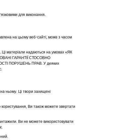
ов’язковими для виконання.
тавлена на цьому веб-сайті, може з часом
і. Ці матеріали надаються на умовах «ЯК
ОВАНІ ГАРАНТІЇ СТОСОВНО
СТІ ПОРУШЕНЬ ПРАВ. У деяких
с.
 на ньому. Ці твори захищені
о користування, Ви також можете звертати
вантажили. Ви не можете використовувати
є.
ений.