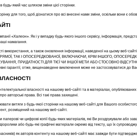
 будь-який час шляхом зміни цієї сторінки.
орінку для того, щоб дізнатися про всі внесені нами зміни, оскільки вони є об
АЙТІ
мпанії «Халеон». Як і у випадку будь-якого іншого сервісу, інформація, предс
наші намагання.
ті використання, а також оновлення інформації, наведеної на цьому веб-сайт
ПРЯМОЇ, ТАК І ОПОСЕРЕДКОВАНОЇ, ВКЛЮЧАЮЧИ, КРІМ ІНШОГО, ОПОСЕРЕДК
АННЯ, ПРИДАТНОСТІ ДЛЯ ТІЄЇ ЧИ ІНШОЇ МЕТИ АБО СТОСОВНО ВІДСУТНО
вні гарантії, отже, вищенаведене виключення може не застосовуватися до Ва
ВЛАСНОСТІ
інтелектуальної власності на нашому веб-сайті та в матеріалах, опублікованих
о авторські права. Всі такі права захищені.
іювати витяги з будь-якої сторінки на нашому веб-сайті для Вашого особистог
нтент, розміщений на нашому веб-сайті.
 паперові чи цифрові копії будь-яких матеріалів, які Ви роздрукували або за
удіоролики або будь-які графічні матеріали окремо від тексту, що їх супроводжу
часників) як авторів контенту на нашому веб-сайті має завжди бути підтвердж