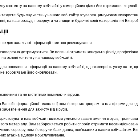
у контенту на нашому веб-сайті у комерційних цілях без отримання ліцензії н
антажуєте будь-яку частину нашого веб-сайту всупереч цим умовам використа
ні, на наш розсуд, повернути чи знищити будь-які копії матеріалів, які Ви зро
ЦІЇ
ше для загальної інформації з метою рекламування.
беззаперечно дотримуватися. Ви повинні отримати консультацію від професіон
 на основі контенту на нашому веб-сайті.
для оновлення інформації на нашому веб-сайті, однак зверніть увагу на те, щ
 не зобов’язані його оновлювати.
езпечним та не міститиме помилок чи вірусів.
ію Вашої інформаційної технології, комп’ютерних програм та платформи для зд
забезпечення для захисту від вірусів.
ристовувати наш веб-сайт шляхом умисного завантаження вірусів, троянських 
ивого матеріалу. Вам забороняється робити спроби отримати несанкціоновани
-якого серверу, комп’ютеру чи бази даних, пов’язаних з нашим веб-сайтом. Ви
их атак на відмову в обслуговуванні.