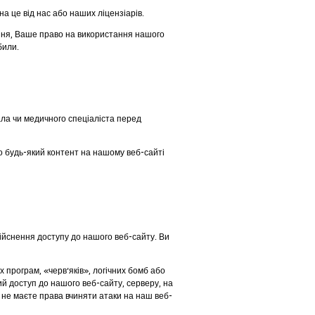
а це від нас або наших ліцензіарів.
ння, Ваше право на використання нашого
били.
ала чи медичного спеціаліста перед
о будь-який контент на нашому веб-сайті
ійснення доступу до нашого веб-сайту. Ви
програм, «черв’яків», логічних бомб або
й доступ до нашого веб-сайту, серверу, на
 не маєте права вчиняти атаки на наш веб-