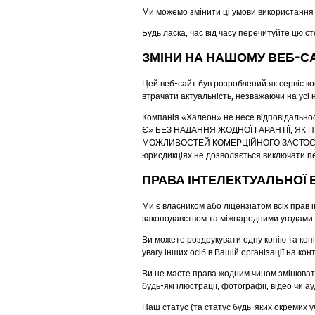
Ми можемо змінити ці умови використання в
Будь ласка, час від часу перечитуйте цю ст
ЗМІНИ НА НАШОМУ ВЕБ-С
Цей веб-сайт був розроблений як сервіс ко
втрачати актуальність, незважаючи на усі 
Компанія «Халеон» не несе відповідальнос
Є» БЕЗ НАДАННЯ ЖОДНОЇ ГАРАНТІЇ, ЯК 
МОЖЛИВОСТЕЙ КОМЕРЦІЙНОГО ЗАСТОСУВ
юрисдикціях не дозволяється виключати пе
ПРАВА ІНТЕЛЕКТУАЛЬНОЇ 
Ми є власником або ліцензіатом всіх прав 
законодавством та міжнародними угодами пр
Ви можете роздрукувати одну копію та коп
увагу інших осіб в Вашій організації на ко
Ви не маєте права жодним чином змінювати
будь-які ілюстрації, фотографії, відео чи а
Наш статус (та статус будь-яких окремих у