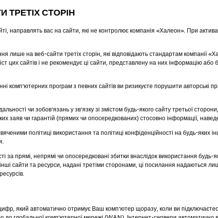
 ТРЕТІХ СТОРІН
ті, направлять вас на сайти, які не контролює компанія «Халеон». При активац
 лише на веб-сайти третіх сторін, які відповідають стандартам компанії «Хал
т цих сайтів і не рекомендує ці сайти, представлену на них інформацію або б
нні комп’ютерних програм з певних сайтів ви ризикуєте порушити авторські п
альності чи зобов’язань у зв’язку зі змістом будь-якого сайту третьої сторони
ких заяв чи гарантій (прямих чи опосередкованих) стосовно інформації, наведе
вяченими політиці використання та політиці конфіденційності на будь-яких і
я.
і за прямі, непрямі чи опосередковані збитки внаслідок використання будь-я
інші сайти та ресурси, надані третіми сторонами, ці посилання надаються л
ресурсів.
р цифр, який автоматично отримує Ваш комп’ютер щоразу, коли ви підключаєте
 або до глобальної комп’ютерної мережі (WAN). Інтернет-сервери автоматичн