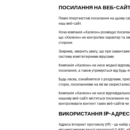
ПОСИЛАННЯ НА ВЕБ-САЙТИ
Певні гіпертекстові посилання на цьому сай
наш веб-сайт.
Хоча компанія «Халеон» розміщує посилання
що «Халеон» не контролює характер та зміс
сторони.
Зокрема, зверніть увагу, що при завантаже
систему комп’ютерними вірусами.
Компанія «Халеон» не несе жодної відповід
посилання, а також утримується від будь-я
Будь ласка, ознайомтеся з розділами, прис
сторін, посиланнями на які ви скористалис
Компанія «Халеон» не несе відповідальност
нашому веб-сайті містяться посилання на 
контролювати контент таких веб-сайтів чи 
ВИКОРИСТАННЯ IP-АДРЕС
Адреса Інтернет протоколу (IP) – це набі
місцевої мережі вашої організації (LAN),